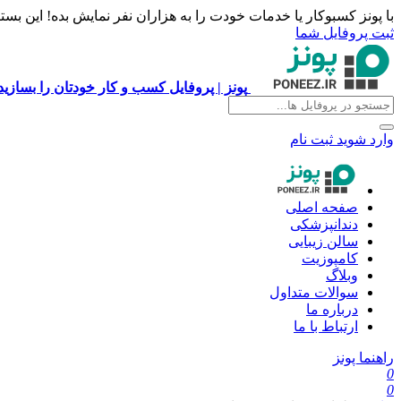
با پونز کسبوکار یا خدمات خودت را به هزاران نفر نمایش بده! این بس
ثبت پروفایل شما
پونز | پروفایل کسب و کار خودتان را بسازی
وارد شوید
ثبت نام
صفحه اصلی
دندانپزشکی
سالن زیبایی
کامپوزیت
وبلاگ
سوالات متداول
درباره ما
ارتباط با ما
راهنما پونز
0
0