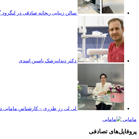
سالن زیبایی ریحانه صادقی در لنگرود گ
دکتر دندانپزشک یاسین اسدی
لی لی رز طزری – کارشناس مامایی در
مامایی
پروفایل‌های تصادفی