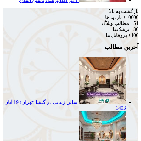
دکتر دندانپزشک یاسین اسدی
بازگشت به بالا
10000+
بازدید ها
51+
مطالب وبلاگ
30+
پزشک‌ها
100+
پروفایل ها
آخرین مطالب
سالن زیبایی در گیشا (تهران)
19 آبان
1403