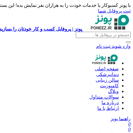
با پونز کسبوکار یا خدمات خودت را به هزاران نفر نمایش بده! این بس
ثبت پروفایل شما
پونز | پروفایل کسب و کار خودتان را بسازی
وارد شوید
ثبت نام
صفحه اصلی
دندانپزشکی
سالن زیبایی
کامپوزیت
وبلاگ
سوالات متداول
درباره ما
ارتباط با ما
راهنما پونز
0
0