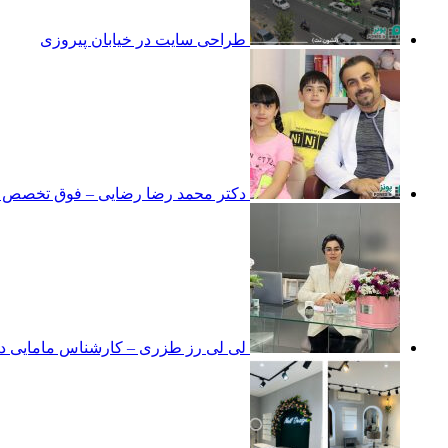
طراحی سایت در خیابان پیروزی
دکتر محمد رضا رضایی – فوق تخصص نو
لی لی رز طزری – کارشناس مامایی در