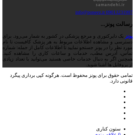
info@poneez.ir
09013231997
رسالت پونز...
پونز
یک دایرکتوری و مرجع پزشکی در کشور به شمار می‌رود. برای
دسترسی و مشاهده اطلاعات مربوط به هر پزشک کافیست تا نام
مورد نظر را در پونز جستجو نمایید تا اطلاعات کامل از جمله: شماره
تماس، آدرس مطب، خدمات و ساعات کاری را مشاهده کنید.
همچنین اگر به دنبال خدمات خاصی هستید می‌توانید با تعداد زیادی
از پروفایل ها آشنا شوید.
تمامی حقوق برای پونز محفوظ است. هرگونه کپی برداری پیگرد
قانونی دارد.
ستون کناری
0
علاقه مندی