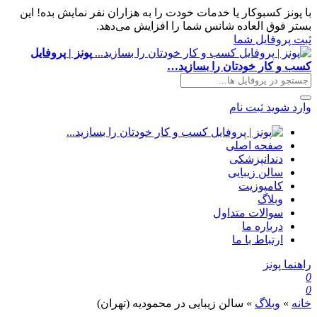
با پونز کسبوکار یا خدمات خودت را به هزاران نفر نمایش بده! این
بستر فوق العاده شانس شما را افزایش می‌دهد.
ثبت پروفایل شما
پونز | پروفایل
کسب و کار خودتان را بسازید…
وارد شوید
ثبت نام
صفحه اصلی
دندانپزشکی
سالن زیبایی
کامپوزیت
وبلاگ
سوالات متداول
درباره ما
ارتباط با ما
راهنما پونز
0
0
خانه
»
وبلاگ
»
سالن زیبایی در محمودیه (تهران)