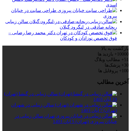
اسدی
طراحی سایت در خیابان
پیروزی
سالن زیبایی
ریحانه صادقی در لنگرود گیلان
دکتر محمد رضا رضایی –
فوق تخصص نوزادان و کودکان
بازگشت به بالا
10000+
بازدید ها
51+
مطالب وبلاگ
30+
پزشک‌ها
100+
پروفایل ها
آخرین مطالب
سالن زیبایی در گیشا (تهران)
19 آبان 1403
سالن زیبایی در شهران
(تهران)
7 آبان 1403
سالن زیبایی در
خیابان پیروزی (تهران)
5 آبان 1403