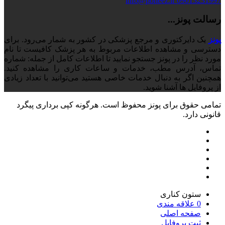
info@poneez.ir
09013231997
رسالت پونز...
پونز
یک دایرکتوری و مرجع پزشکی در کشور به شمار می‌رود. برای
دسترسی و مشاهده اطلاعات مربوط به هر پزشک کافیست تا نام
مورد نظر را در پونز جستجو نمایید تا اطلاعات کامل از جمله: شماره
تماس، آدرس مطب، خدمات و ساعات کاری را مشاهده کنید.
همچنین اگر به دنبال خدمات خاصی هستید می‌توانید با تعداد زیادی
از پروفایل ها آشنا شوید.
تمامی حقوق برای پونز محفوظ است. هرگونه کپی برداری پیگرد
قانونی دارد.
ستون کناری
0
علاقه مندی
صفحه اصلی
ثبت پروفایل