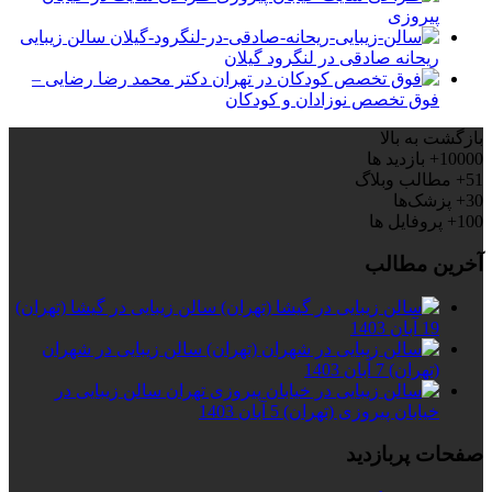
پیروزی
سالن زیبایی
ریحانه صادقی در لنگرود گیلان
دکتر محمد رضا رضایی –
فوق تخصص نوزادان و کودکان
بازگشت به بالا
10000+
بازدید ها
51+
مطالب وبلاگ
30+
پزشک‌ها
100+
پروفایل ها
آخرین مطالب
سالن زیبایی در گیشا (تهران)
19 آبان 1403
سالن زیبایی در شهران
(تهران)
7 آبان 1403
سالن زیبایی در
خیابان پیروزی (تهران)
5 آبان 1403
صفحات پربازدید