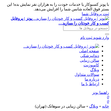
با پونز کسبوکار یا خدمات خودت را به هزاران نفر نمایش بده! این
بستر فوق العاده شانس شما را افزایش می‌دهد.
ثبت پروفایل شما
پونز | پروفایل
کسب و کار خودتان را بسازید…
وارد شوید
ثبت نام
صفحه اصلی
دندانپزشکی
سالن زیبایی
کامپوزیت
وبلاگ
سوالات متداول
درباره ما
ارتباط با ما
راهنما پونز
0
0
خانه
»
وبلاگ
»
سالن زیبایی در سوهانک (تهران)