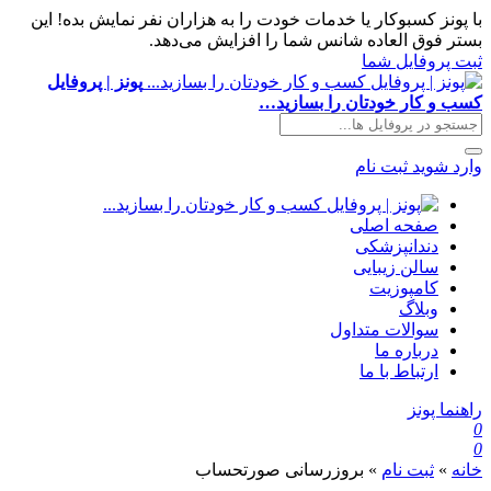
با پونز کسبوکار یا خدمات خودت را به هزاران نفر نمایش بده! این
بستر فوق العاده شانس شما را افزایش می‌دهد.
ثبت پروفایل شما
پونز | پروفایل
کسب و کار خودتان را بسازید…
وارد شوید
ثبت نام
صفحه اصلی
دندانپزشکی
سالن زیبایی
کامپوزیت
وبلاگ
سوالات متداول
درباره ما
ارتباط با ما
راهنما پونز
0
0
خانه
»
ثبت نام
»
بروزرسانی صورتحساب