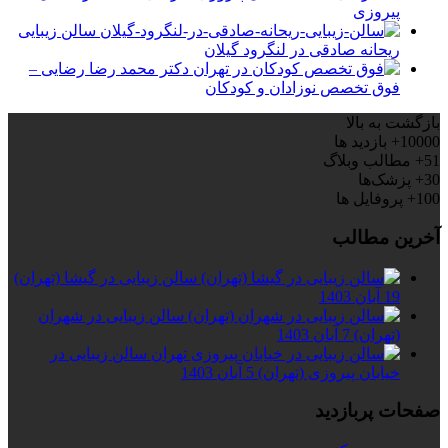
پیروزی
سالن زیبایی
ریحانه صادقی در لنگرود گیلان
دکتر محمد رضا رضایی –
فوق تخصص نوزادان و کودکان
بازگشت به بالا
10000+
بازدید ها
51+
مطالب وبلاگ
30+
پزشک‌ها
100+
پروفایل ها
آخرین مطالب
سالن زیبایی در گیشا (تهران)
19 آبان 1403
سالن زیبایی در شهران
(تهران)
7 آبان 1403
سالن زیبایی در
خیابان پیروزی (تهران)
5 آبان 1403
صفحات پربازدید