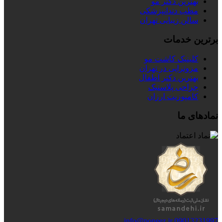
بهترین دکتر مو
مطب دندانپزشکی
سالن زیبایی تهران
برترین خدمات
کلینیک کاشت مو
مزوتراپی در تهران
بهترین دکتر اطفال
جراحی پلاستیک
کامپوزیت ارزان
نمادهای ما
info@poneez.ir
09013231997